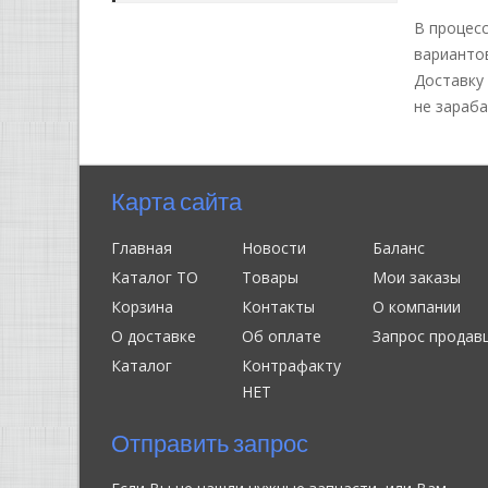
В процес
вариантов
Доставку 
не зараба
Карта сайта
Главная
Новости
Баланс
Каталог ТО
Товары
Мои заказы
Корзина
Контакты
О компании
О доставке
Об оплате
Запрос продав
Каталог
Контрафакту
НЕТ
Отправить запрос