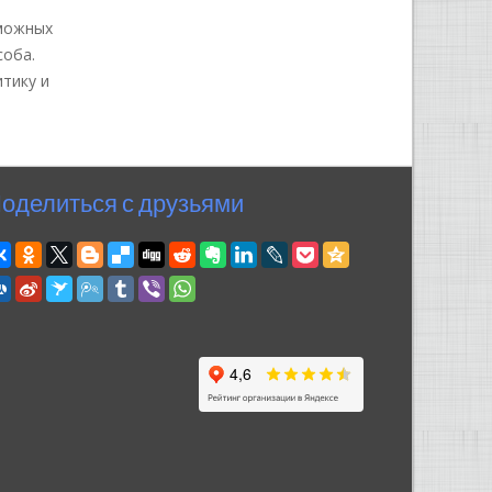
зможных
соба.
тику и
оделиться с друзьями