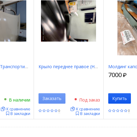
Капот (Новый. Транспортировочное замятие) 53301F4010
Крыло переднее правое (Новое. Незначительная вмятина) 53811KK030
7000
₽
Заказать
Купить
В наличии
Под заказ
К сравнению
К сравнению
0
0
В закладки
В закладки