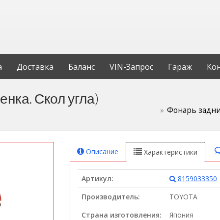
а
Доставка
Баланс
VIN-Запрос
Гараж
Ко
нка. Скол угла)
Фонарь задний
Описание
Характеристики
Артикул:
8159033350
Производитель:
TOYOTA
Страна изготовления:
Япония