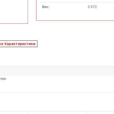
Вес:
0.972
ке Характеристики.
ичии