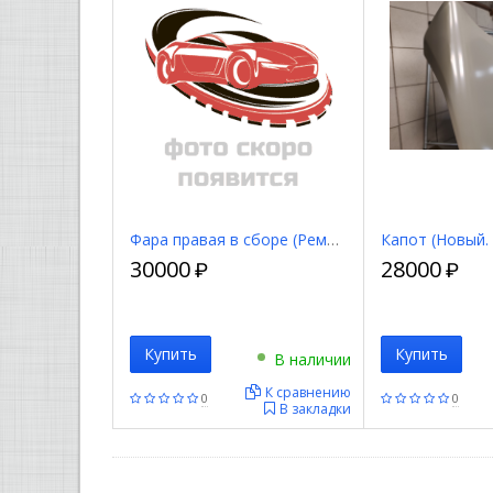
Фара правая в сборе (Ремонтный кронштейн) 8301B260
30000
28000
₽
₽
Купить
Купить
В наличии
К сравнению
0
0
В закладки