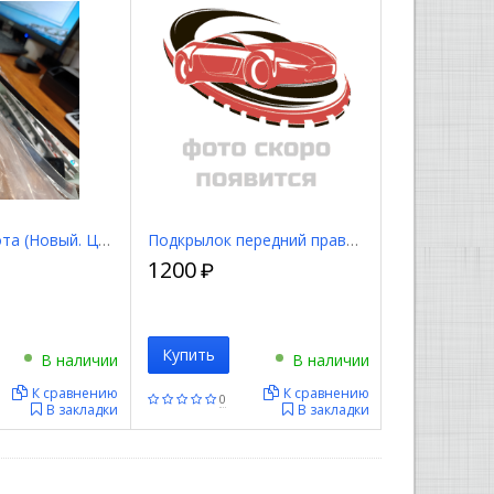
Молдинг капота (Новый. Царапина) 7577033023
Подкрылок передний правый (Новый. Трещина) 74100S9A000
1200
₽
Купить
В наличии
В наличии
К сравнению
К сравнению
0
В закладки
В закладки