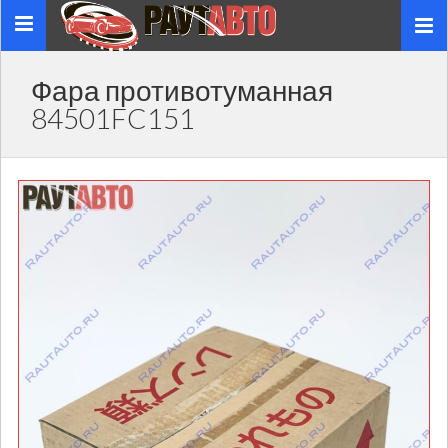
Toggle
navigation
Фара противотуманная
84501FC151