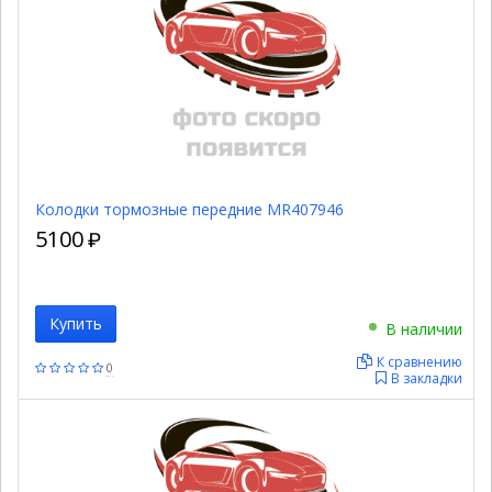
Колодки тормозные передние MR407946
5100
₽
Купить
В наличии
К сравнению
0
В закладки