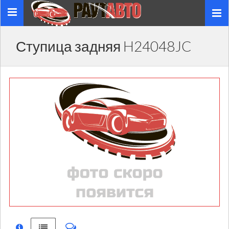
Toggle
navigation
Ступица задняя H24048JC