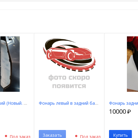
Бампер передний (Новый. Имеется трещина) 521196B980
Фонарь левый в задний бампер (Уценка) 8159160270
10000
₽
Заказать
Купить
Под заказ
Под заказ