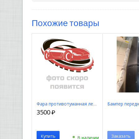
Похожие товары
Фара противотуманная левая (Уценка) 81221AA011
3500
₽
Купить
Заказать
В наличии