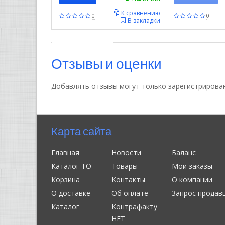
К сравнению
0
0
В закладки
Отзывы и оценки
Добавлять отзывы могут только зарегистрирова
Карта сайта
Главная
Новости
Баланс
Каталог ТО
Товары
Мои заказы
Корзина
Контакты
О компании
О доставке
Об оплате
Запрос продав
Каталог
Контрафакту
НЕТ