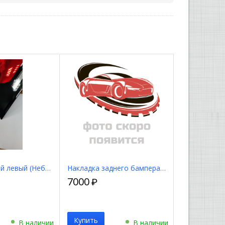
Фонарь задний левый (Небольшой дефект) 8156160C30
Накладка заднего бампера (Новая. Есть потертость) 5245342010
7000
₽
Купить
В наличии
В наличии