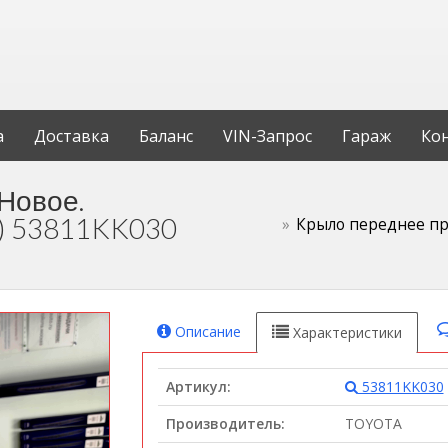
а
Доставка
Баланс
VIN-Запрос
Гараж
Ко
Новое.
) 53811KK030
Крыло переднее пр
Описание
Характеристики
Артикул:
53811KK030
Производитель:
TOYOTA